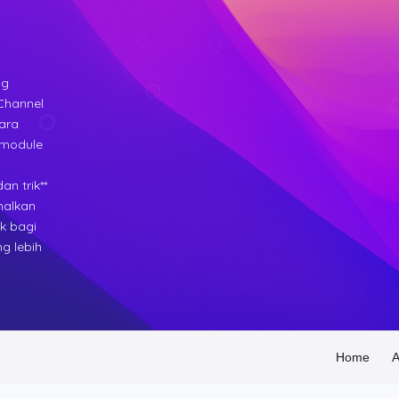
ng
Channel
cara
 module
⚡ XARENA GAME TURBO X 2026 TERBARU |
n trik**
PERFORMA MELEDAK untuk SEMUA DEVICE 🔥
malkan
MENYIAPKAN LINK
ok bagi
Menunggu...
g lebih
Harap Tunggu
Home
A
APPS PROJECT OFFICIAL