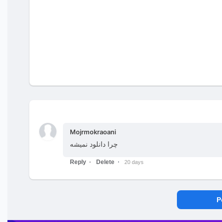
Mojrmokraoani
چرا دانلود نمیشه
Reply
Delete
20 days
P