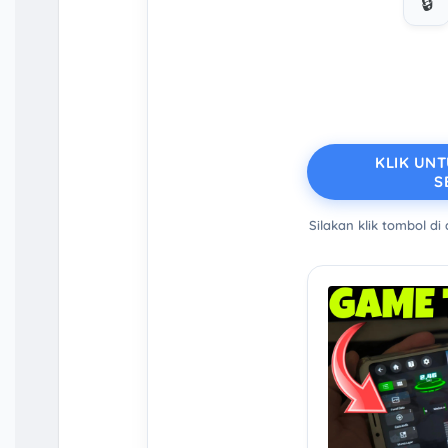
🔒
KLIK UN
S
Silakan klik tombol di