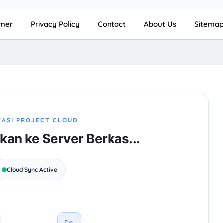
imer
Privacy Policy
Contact
About Us
Sitema
KASI PROJECT CLOUD
n ke Server Berkas...
Cloud Sync Active