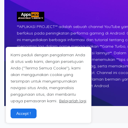
**APLIKASI PROJECT** adalah sebuah channel YouTube ya
berfokus pada peningkatan performa gaming di Android. 
ini menyediakan berbagai informasi dan tutorial tentang 
mengatasi lag dalam game menggunakan **Game Turbo,
gaming no root, serta berbagai optimasi lainnya**. Dalam
Kami peduli dengan pengalaman Anda
**APLIKASI PROJECT**, penonton dapat menemukan **tips da
di situs web kami, dengan persetujuan
untuk meningkatkan FPS, mengurangi lag, serta memaksi
Anda ("Terima Semua Cookie"), kami
kinerja perangkat tanpa perlu akses root. Channel ini coc
akan menggunakan cookie yang
gamer yang ingin mendapatkan pengalaman bermain yan
tersimpan untuk menyempurnakan
lancar dan stabil di berbagai perangkat Android.
navigasi situs Anda, menganalisis
penggunaan situs, dan membantu
upaya pemasaran kami..
Belajarlah lagi
Accept !
@2025 Aplikasi Project