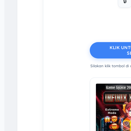
🔒
KLIK UN
S
Silakan klik tombol di