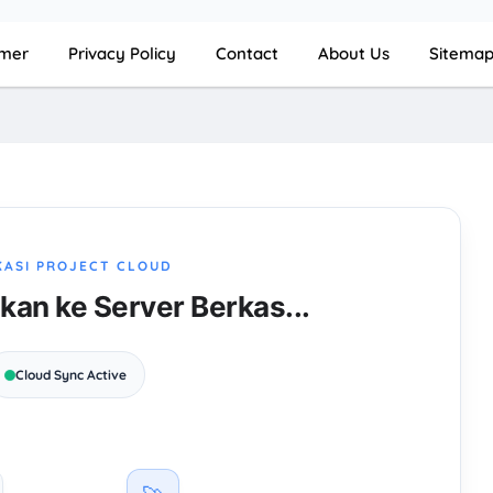
imer
Privacy Policy
Contact
About Us
Sitema
KASI PROJECT CLOUD
n ke Server Berkas...
Cloud Sync Active