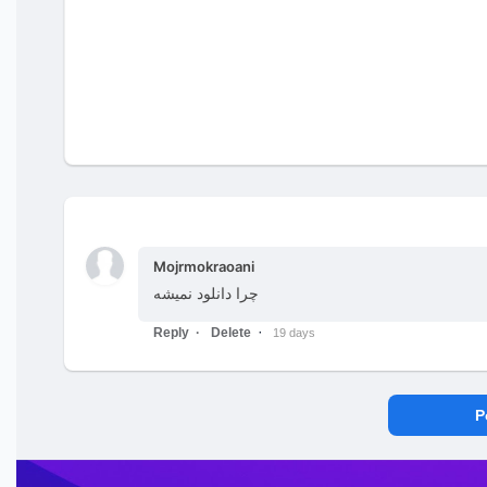
Mojrmokraoani
چرا دانلود نمیشه
Reply
Delete
19 days
P